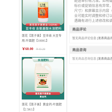
配送单价格为准。如有
标价或促销信息有异常
尺寸）和屏幕显示内容（
业可能实时调整和修订
遇确有进行上述修改和
商品评论
莲花【莲子美】豆丰收 大豆专
暂无商品评论信息
[发表商品评
用-叶面肥【1000G】
￥60.00
￥43.20
商品咨询
暂无商品咨询信息
[发表商品咨
莲花【莲子美】黄金钙-叶面肥
【2.5KG】