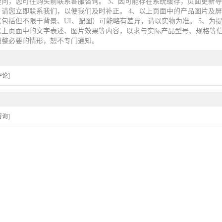
疑问，您可在购买前联系客服咨询。 3、因可能存在系统缓存，页面更新
，请您立即联系我们，以便我们及时补正。 4、以上页面中的产品图片及
包括但不限于背景、UI、配图）可能略有差异，请以实物为准。 5、为
以上页面中的文字表述、图片效果等内容，以求与实际产品型号、规格等
调整必要的情形，恕不专门通知。
论]
询]