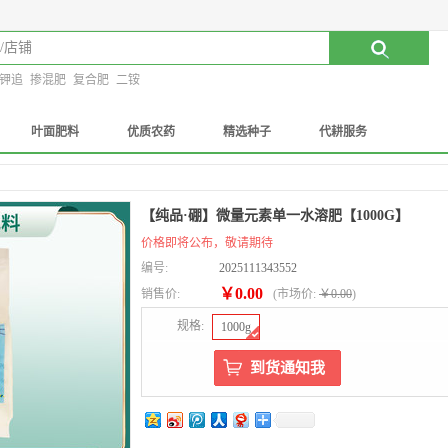
钾追
掺混肥
复合肥
二铵
叶面肥料
优质农药
精选种子
代耕服务
【纯品·硼】微量元素单一水溶肥【1000G】
价格即将公布，敬请期待
编号:
2025111343552
￥0.00
销售价:
(
市场价:
￥0.00
)
规格:
1000g