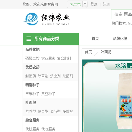
您好，欢迎来到智惠网
登录
|
注册
热门搜索:
氮
所有商品分类
首页
品牌化肥
品牌化肥
首页
叶面肥
磷酸二铵
农业尿素
复合肥料
掺混肥料
优质农药
封闭药
除草剂
杀虫剂
杀菌剂
精选种子
玉米种子
黄豆种子
种子包衣剂
叶面肥
小麦种子
营养型
复合型
调节型
多效唑
综合服务
代耕服务
代收服务