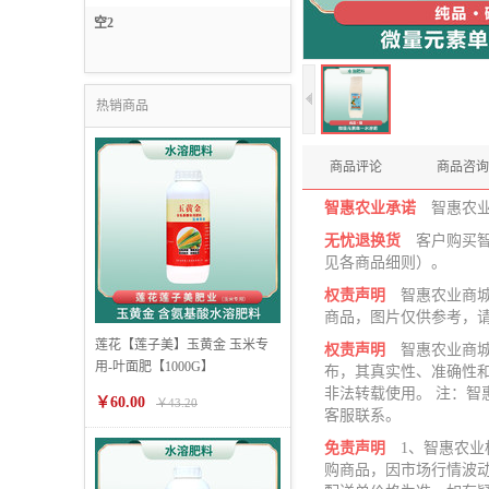
信息技术服务
空2
燃料储值服务
热销商品
商品评论
商品咨询
智惠农业承诺
智惠农
无忧退换货
客户购买
见各商品细则）。
权责声明
智惠农业商
商品，图片仅供参考，
莲花【莲子美】玉黄金 玉米专
权责声明
智惠农业商
用-叶面肥【1000G】
布，其真实性、准确性
非法转载使用。 注：
￥60.00
￥43.20
客服联系。
免责声明
1、智惠农
购商品，因市场行情波