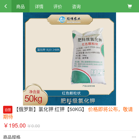
商品
详情
评价
咨询
【俄罗斯】氯化钾 红钾【50KG】
价格即将公布，敬请
自营
期待
￥195.00
￥0.00
商品规格