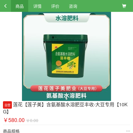
商品
详情
评价
咨询
莲花【莲子美】含氨基酸水溶肥豆丰收-大豆专用【10K
自营
G】
￥580.00
￥0.00
商品规格