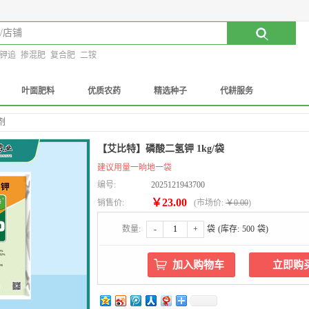
钾追
掺混肥
复合肥
二铵
叶面肥料
优质农药
精选种子
代耕服务
剂
【艾比特】磷酸二氢钾 1kg/袋
建议用量一晌地一袋
编号:
2025121943700
￥23.00
销售价:
(
市场价:
￥0.00
)
数量:
-
+
袋
(库存:
500
袋)