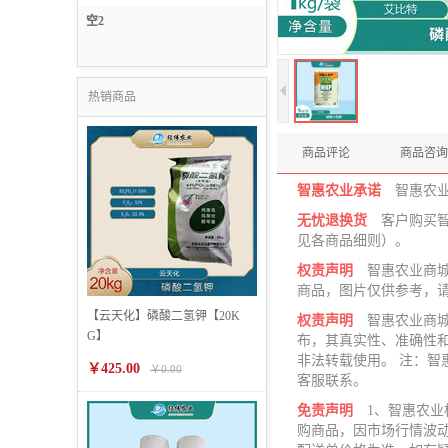
信息技术服务
空2
燃料储值服务
热销商品
商品评论
商品咨询
智惠农业承诺
智惠农
无忧退换货
客户购买
见各商品细则）。
权责声明
智惠农业商
商品，图片仅供参考，
【云天化】磷酸二氢钾【20K
权责声明
智惠农业商
G】
布，其真实性、准确性
非法转载使用。 注：
￥425.00
￥0.00
客服联系。
免责声明
1、智惠农
购商品，因市场行情波