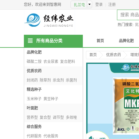
您好，欢迎来到智惠网
登录
|
注册
热门搜索:
氮
所有商品分类
首页
品牌化肥
品牌化肥
首页
优质农药
增效
磷酸二铵
农业尿素
复合肥料
掺混肥料
优质农药
封闭药
除草剂
杀虫剂
杀菌剂
精选种子
玉米种子
黄豆种子
种子包衣剂
叶面肥
小麦种子
营养型
复合型
调节型
多效唑
综合服务
代耕服务
代收服务