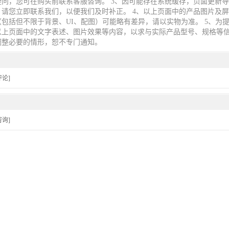
疑问，您可在购买前联系客服咨询。 3、因可能存在系统缓存，页面更新
，请您立即联系我们，以便我们及时补正。 4、以上页面中的产品图片及
包括但不限于背景、UI、配图）可能略有差异，请以实物为准。 5、为
以上页面中的文字表述、图片效果等内容，以求与实际产品型号、规格等
调整必要的情形，恕不专门通知。
论]
询]