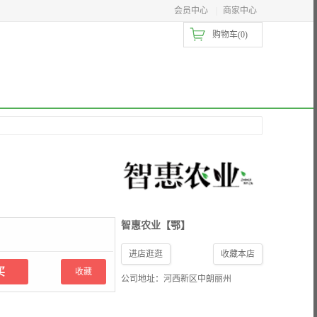
会员中心
|
商家中心
购物车(
0
)
智惠农业【鄂】
进店逛逛
收藏本店
收藏
公司地址：河西新区中朗丽州