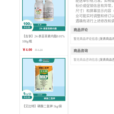
配送单价格为准。如有
标价或促销信息有异常
尺寸）和屏幕显示内容（
业可能实时调整和修订
遇确有进行上述修改和
商品评论
【吉享】24-表芸苔素内脂0.01%
暂无商品评论信息
[发表商品评
100g/瓶
￥4.00
￥4.20
商品咨询
暂无商品咨询信息
[发表商品咨
【艾比特】磷酸二氢钾 1kg/袋