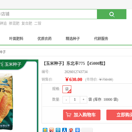
钾追
掺混肥
复合肥
二铵
叶面肥料
优质农药
精选种子
代耕服务
种子
【玉米种子】东北丰775【45000粒】
编号:
2026012743734
￥630.00
销售价:
(
市场价:
￥750.00
)
规格:
袋
数量:
-
+
袋
(库存:
10000
袋)