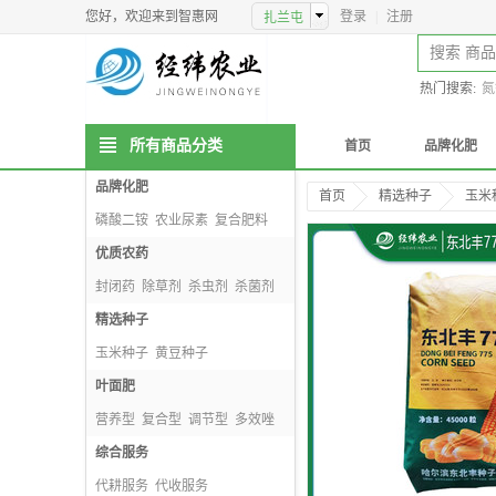
您好，欢迎来到智惠网
登录
|
注册
热门搜索:
氮
所有商品分类
首页
品牌化肥
品牌化肥
首页
精选种子
玉米
磷酸二铵
农业尿素
复合肥料
掺混肥料
优质农药
封闭药
除草剂
杀虫剂
杀菌剂
精选种子
玉米种子
黄豆种子
种子包衣剂
叶面肥
小麦种子
营养型
复合型
调节型
多效唑
综合服务
代耕服务
代收服务