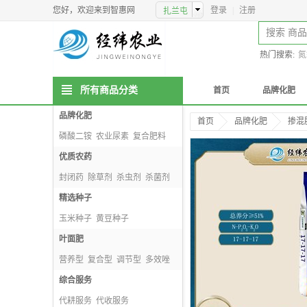
您好，欢迎来到智惠网
登录
|
注册
热门搜索:
氮
所有商品分类
首页
品牌化肥
品牌化肥
首页
品牌化肥
掺混
磷酸二铵
农业尿素
复合肥料
掺混肥料
优质农药
封闭药
除草剂
杀虫剂
杀菌剂
精选种子
玉米种子
黄豆种子
种子包衣剂
叶面肥
小麦种子
营养型
复合型
调节型
多效唑
综合服务
代耕服务
代收服务