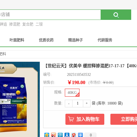
钾追
掺混肥
复合肥
二铵
叶面肥料
优质农药
精选种子
代耕服务
肥料
【世纪云天】优美辛 缓控释掺混肥17-17-17【40
编号:
2025110543532
￥190.00
销售价:
(
市场价:
￥0.00
)
规格:
40KG
数量:
-
+
袋
(库存:
10000
袋)
0