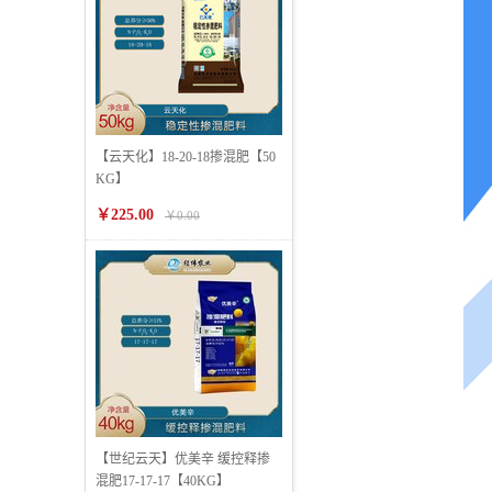
【云天化】18-20-18掺混肥【50
KG】
￥225.00
￥0.00
【世纪云天】优美辛 缓控释掺
混肥17-17-17【40KG】