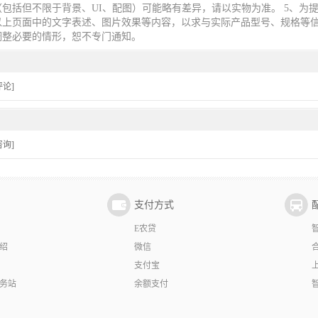
包括但不限于背景、UI、配图）可能略有差异，请以实物为准。 5、为
以上页面中的文字表述、图片效果等内容，以求与实际产品型号、规格等
调整必要的情形，恕不专门通知。
论]
询]
支付方式
E农贷
绍
微信
支付宝
务站
余额支付